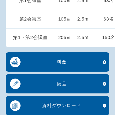
第1会議室
100㎡
2.5m
63名
第2会議室
105㎡
2.5m
63名
第1・第2会議室
205㎡
2.5m
150
料金
備品
資料
ダウンロード