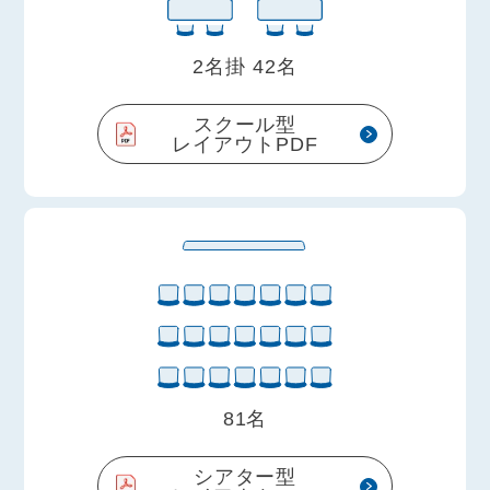
2名掛 42名
スクール型
レイアウトPDF
81名
シアター型