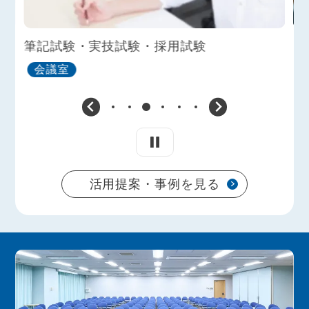
筆記試験・実技試験・採用試験
セ
会議室
活用提案・事例を見る