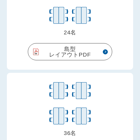
24名
島型
レイアウトPDF
36名