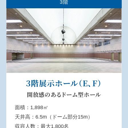
3階
3階展示ホール
（E、F）
開放感のある
ドーム型ホール
面積：1,898㎡
天井高：6.5m（ドーム部分15m）
収容人数：最大1,800名