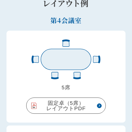
レイアウト例
第4会議室
5席
固定卓（5席）
レイアウトPDF