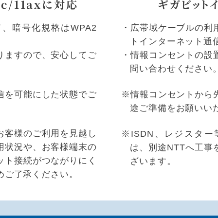
ac/11axに対応
ギガビット
、暗号化規格はWPA2
・広帯域ケーブルの利
トインターネット通
りますので、安心してご
・情報コンセントの設
問い合わせください
信を可能にした状態でご
※情報コンセントから
。
途ご準備をお願いい
お客様のご利用を見越し
※ISDN、レジスタ
用状況や、お客様端末の
は、別途NTTへ工
ット接続がつながりにく
ざいます。
めご了承ください。