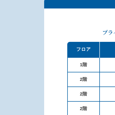
プラ
フロア
1階
2階
2階
2階