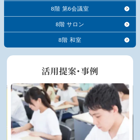
8階 第6会議室
8階 サロン
8階 和室
活用提案・事例