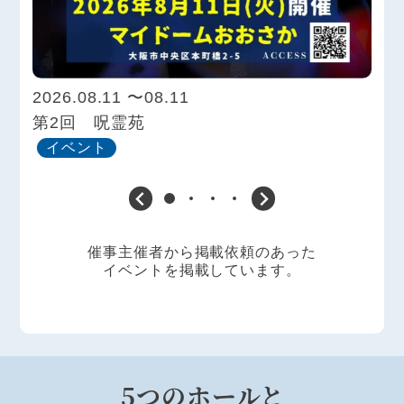
ME
の
イ
2026.08.11 〜08.11
第2回 呪霊苑
イベント
催事主催者から掲載依頼のあった
イベントを掲載しています。
5つのホールと